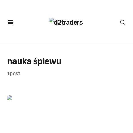
nauka śpiewu
1 post