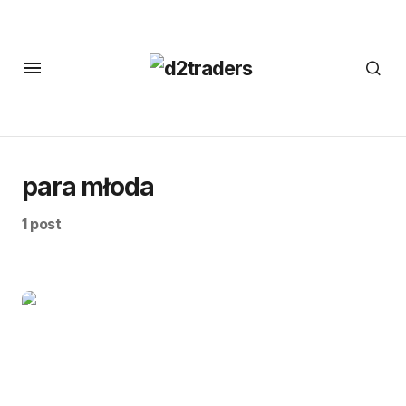
para młoda
1 post