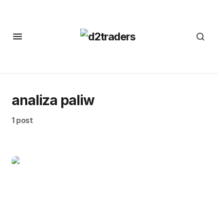
analiza paliw
1 post