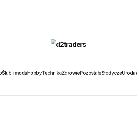
o
Ślub i moda
Hobby
Technika
Zdrowie
Pozostałe
Słodycze
Uroda