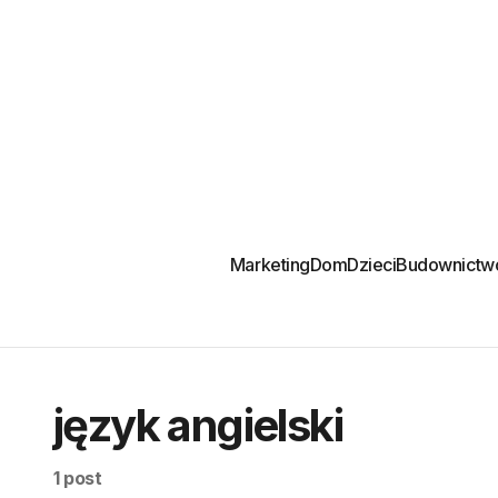
Marketing
Dom
Dzieci
Budownictw
język angielski
1 post